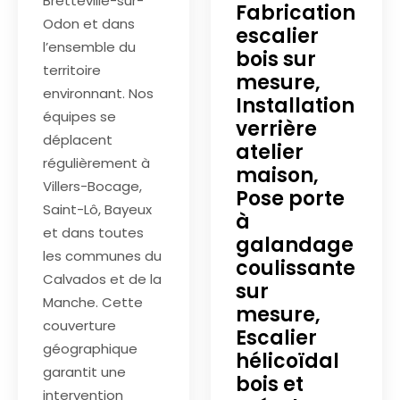
Bretteville-sur-
Fabrication
Odon et dans
escalier
l’ensemble du
bois sur
territoire
mesure,
environnant. Nos
Installation
équipes se
verrière
déplacent
atelier
régulièrement à
maison,
Villers-Bocage,
Pose porte
Saint-Lô, Bayeux
à
et dans toutes
galandage
les communes du
coulissante
Calvados et de la
sur
Manche. Cette
mesure,
couverture
Escalier
géographique
hélicoïdal
garantit une
bois et
intervention