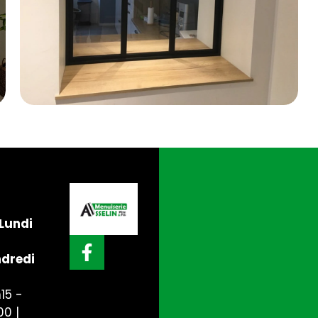
Lundi
dredi
15 -
00 |