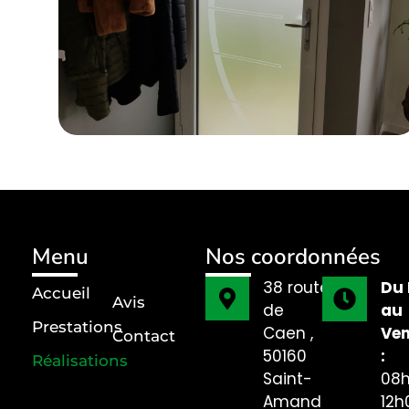
Menu
Nos coordonnées
38 route
Du 
Accueil
Avis
de
au
Prestations
Caen ,
Ven
Contact
50160
:
Réalisations
Saint-
08h
Amand-
12h