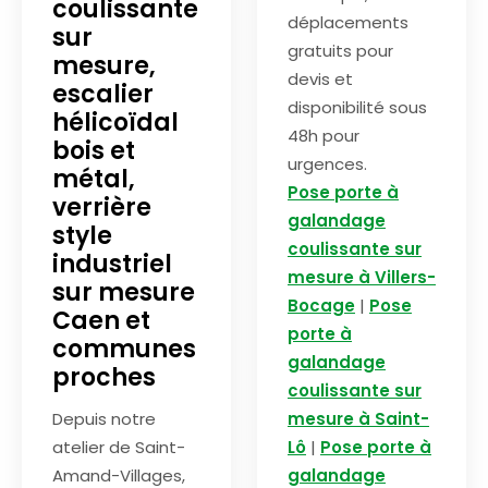
coulissante
déplacements
sur
gratuits pour
mesure,
devis et
escalier
disponibilité sous
hélicoïdal
48h pour
bois et
urgences.
métal,
Pose porte à
verrière
galandage
style
coulissante sur
industriel
mesure à Villers-
sur mesure
Bocage
|
Pose
Caen et
porte à
communes
galandage
proches
coulissante sur
Depuis notre
mesure à Saint-
atelier de Saint-
Lô
|
Pose porte à
Amand-Villages,
galandage