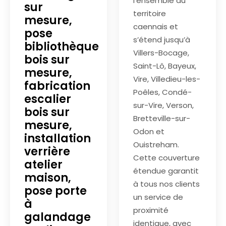
l’ensemble du
sur
territoire
mesure,
caennais et
pose
s’étend jusqu’à
bibliothèque
Villers-Bocage,
bois sur
Saint-Lô, Bayeux,
mesure,
Vire, Villedieu-les-
fabrication
Poêles, Condé-
escalier
sur-Vire, Verson,
bois sur
Bretteville-sur-
mesure,
Odon et
installation
Ouistreham.
verrière
Cette couverture
atelier
étendue garantit
maison,
à tous nos clients
pose porte
un service de
à
proximité
galandage
identique, avec