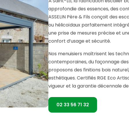
À Saint-Lô, la fabrication escalier
approfondie des essences, des contr
ASSELIN Père & Fils conçoit des esca
ou hélicoïdaux parfaitement intégré
une prise de mesures précise et un
confort d’usage et sécurité.
Nos menuisiers maîtrisent les techni
contemporaines, du façonnage des 
proposons des finitions bois naturel
esthétiques. Certifiés RGE Eco Arti
vigueur et la garantie décennale de 
02 33 56 71 32