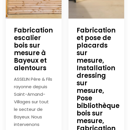
Fabrication
Fabrication
escalier
et pose de
bois sur
placards
mesure à
sur
Bayeux et
mesure,
alentours
Installation
dressing
ASSELIN Père & Fils
sur
rayonne depuis
mesure,
Saint-Amand-
Pose
Villages sur tout
bibliothèque
le secteur de
bois sur
Bayeux. Nous
mesure,
intervenons
Fabrication