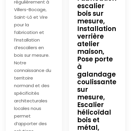
régulièrement à
escalier
Villers-Bocage,
bois sur
Saint-Lô et Vire
mesure,
pour la
Installation
fabrication et
verrière
l’installation
atelier
d’escaliers en
maison,
bois sur mesure.
Pose porte
Notre
à
connaissance du
galandage
territoire
coulissante
normand et des
sur
spécificités
mesure,
architecturales
Escalier
locales nous
hélicoïdal
permet
bois et
d’apporter des
métal,