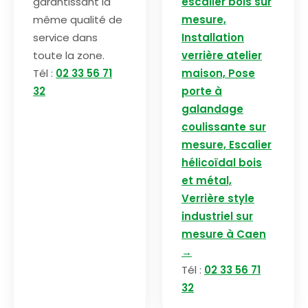
garantissant la
escalier bois sur
même qualité de
mesure,
service dans
Installation
toute la zone.
verrière atelier
Tél :
02 33 56 71
maison, Pose
32
porte à
galandage
coulissante sur
mesure, Escalier
hélicoïdal bois
et métal,
Verrière style
industriel sur
mesure à Caen
→
Tél :
02 33 56 71
32