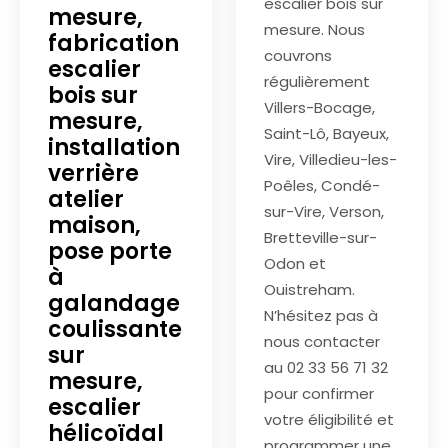
escalier bois sur
mesure,
mesure. Nous
fabrication
couvrons
escalier
régulièrement
bois sur
Villers-Bocage,
mesure,
Saint-Lô, Bayeux,
installation
Vire, Villedieu-les-
verrière
Poêles, Condé-
atelier
sur-Vire, Verson,
maison,
Bretteville-sur-
pose porte
Odon et
à
Ouistreham.
galandage
N’hésitez pas à
coulissante
nous contacter
sur
au 02 33 56 71 32
mesure,
pour confirmer
escalier
votre éligibilité et
hélicoïdal
programmer une