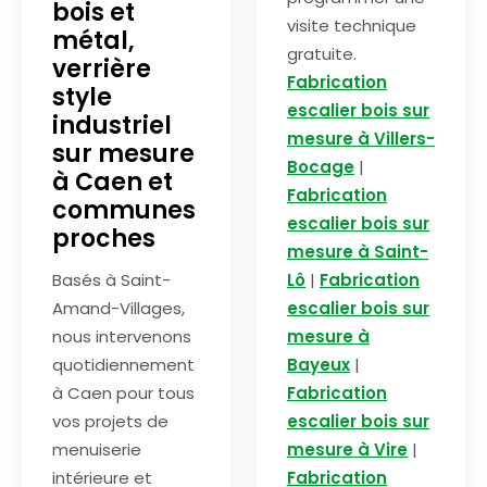
bois et
visite technique
métal,
gratuite.
verrière
Fabrication
style
escalier bois sur
industriel
mesure à Villers-
sur mesure
Bocage
|
à Caen et
Fabrication
communes
escalier bois sur
proches
mesure à Saint-
Basés à Saint-
Lô
|
Fabrication
Amand-Villages,
escalier bois sur
nous intervenons
mesure à
quotidiennement
Bayeux
|
à Caen pour tous
Fabrication
vos projets de
escalier bois sur
menuiserie
mesure à Vire
|
intérieure et
Fabrication