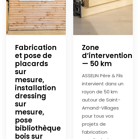
Fabrication
Zone
et pose de
d’intervention
placards
— 50 km
sur
ASSELIN Père & Fils
mesure,
intervient dans un
installation
rayon de 50 km
dressing
autour de Saint-
sur
Amand-Villages
mesure,
pour tous vos
pose
projets de
bibliothèque
fabrication
bois sur