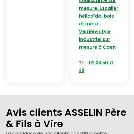
coulissante sur
mesure, Escalier
hélicoïdal bois
et métal,
Verrière style
industriel sur
mesure à Caen
→
Tél :
02 33 56 71
32
Avis clients ASSELIN Père
& Fils à Vire
La confiance de nos clients constitue notre