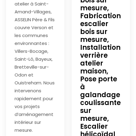
bois sur
atelier à Saint-
mesure,
Amand-Villages,
Fabrication
ASSELIN Père & Fils
escalier
couvre Verson et
bois sur
les communes
mesure,
environnantes :
Installation
Villers-Bocage,
verrière
Saint-Lô, Bayeux,
atelier
Bretteville-sur-
maison,
Odon et
Pose porte
Ouistreham. Nous
à
intervenons
galandage
rapidement pour
coulissante
vos projets
sur
d’aménagement
mesure,
intérieur sur
Escalier
mesure.
hélicoïdal