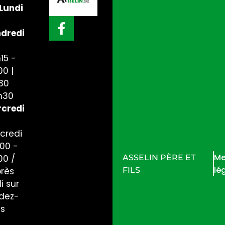
Lundi
dredi
15 -
00 |
30
h30
credi
credi
h00 -
Me
ASSELIN PÈRE ET
00 /
lé
FILS
près
i sur
dez-
us