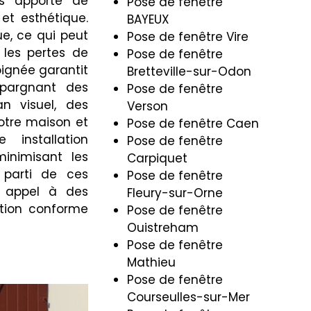
es apporte de
Pose de fenêtre
et esthétique.
BAYEUX
ue, ce qui peut
Pose de fenêtre Vire
 les pertes de
Pose de fenêtre
oignée garantit
Bretteville-sur-Odon
épargnant des
Pose de fenêtre
an visuel, des
Verson
otre maison et
Pose de fenêtre Caen
installation
Pose de fenêtre
minimisant les
Carpiquet
r parti de ces
Pose de fenêtre
e appel à des
Fleury-sur-Orne
lation conforme
Pose de fenêtre
Ouistreham
Pose de fenêtre
Mathieu
Pose de fenêtre
Courseulles-sur-Mer