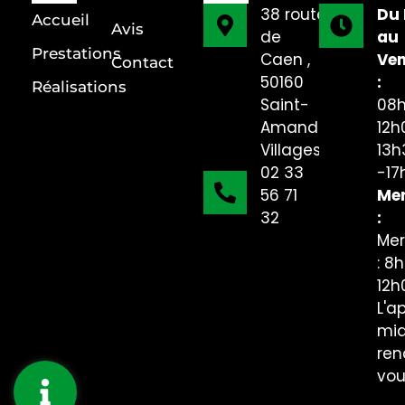
38 route
Du 
Accueil
Avis
de
au
Prestations
Caen ,
Ven
Contact
50160
:
Réalisations
Saint-
08h
Amand-
12h
Villages
13h
02 33
-17
56 71
Mer
32
:
Mer
: 8
12h
L'a
mid
ren
vo