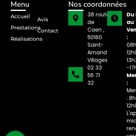
Menu
Nos coordonnées
38 route
Du 
Accueil
Avis
de
au
Prestations
Caen ,
Ven
Contact
50160
:
Réalisations
Saint-
08h
Amand-
12h
Villages
13h
02 33
-17
56 71
Mer
32
:
Mer
: 8
12h
L'a
mid
ren
vo