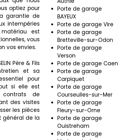
iaux que nous
Authie
ous optiez pour
Porte de garage
 la garantie de
BAYEUX
aux intempéries
Porte de garage Vire
 matériau est
Porte de garage
ionnelles, vous
Bretteville-sur-Odon
on vos envies.
Porte de garage
Verson
ELIN Père & Fils
Porte de garage Caen
tretien et sa
Porte de garage
essentiel pour
Carpiquet
out si elle est
Porte de garage
 contrats de
Courseulles-sur-Mer
nt des visites
Porte de garage
sser les pièces
Fleury-sur-Orne
 général de la
Porte de garage
Ouistreham
Porte de garage