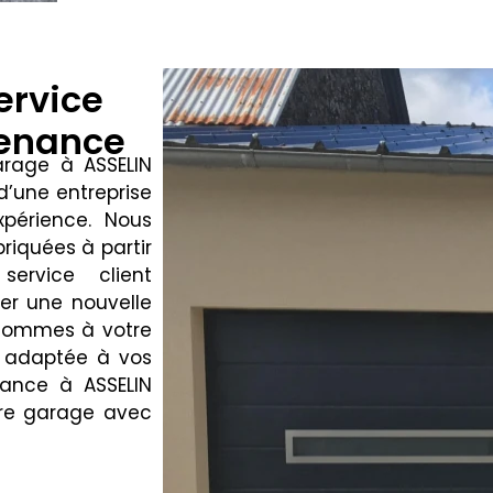
ervice
tenance
arage à ASSELIN
 d’une entreprise
xpérience. Nous
riquées à partir
ervice client
ler une nouvelle
 sommes à votre
n adaptée à vos
iance à ASSELIN
otre garage avec