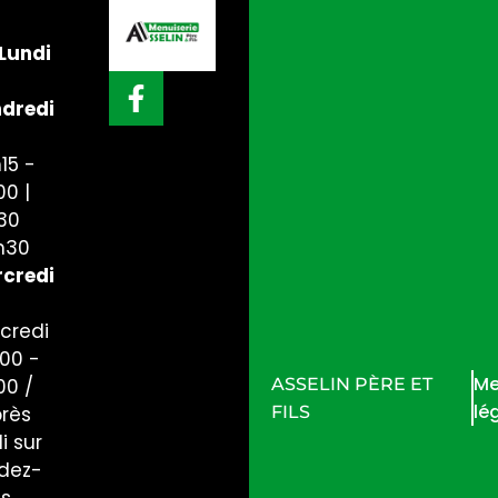
Lundi
dredi
15 -
00 |
30
h30
credi
credi
h00 -
Me
ASSELIN PÈRE ET
00 /
lé
FILS
près
i sur
dez-
us