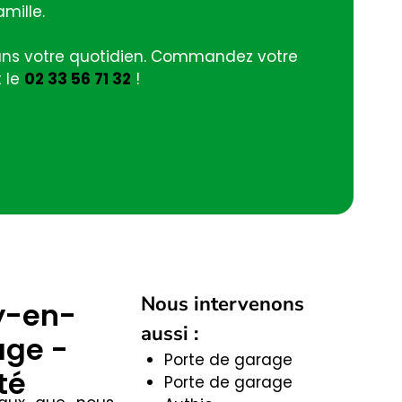
amille.
 dans votre quotidien. Commandez votre
 le
02 33 56 71 32
!
Nous intervenons
y-en-
aussi :
age -
Porte de garage
té
Porte de garage