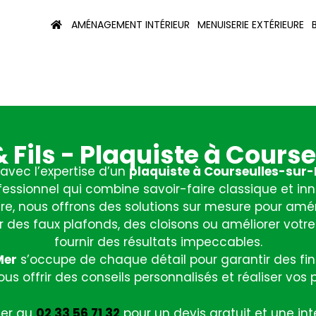
AMÉNAGEMENT INTÉRIEUR
MENUISERIE EXTÉRIEURE
& Fils - Plaquiste à Cours
avec l’expertise d’un
plaquiste à Courseulles-sur
rofessionnel qui combine savoir-faire classique et i
re, nous offrons des solutions sur mesure pour am
er des faux plafonds, des cloisons ou améliorer votre
fournir des résultats impeccables.
Mer
s’occupe de chaque détail pour garantir des fini
s offrir des conseils personnalisés et réaliser vo
ter au
02 33 56 71 32
pour un devis gratuit et une int