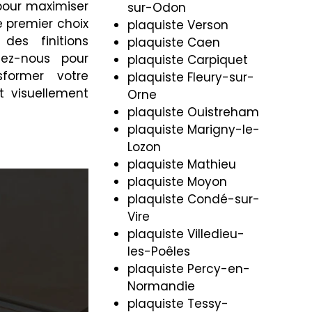
 pour maximiser
sur-Odon
 premier choix
plaquiste Verson
des finitions
plaquiste Caen
tez-nous pour
plaquiste Carpiquet
former votre
plaquiste Fleury-sur-
t visuellement
Orne
plaquiste Ouistreham
plaquiste Marigny-le-
Lozon
plaquiste Mathieu
plaquiste Moyon
plaquiste Condé-sur-
Vire
plaquiste Villedieu-
les-Poêles
plaquiste Percy-en-
Normandie
plaquiste Tessy-