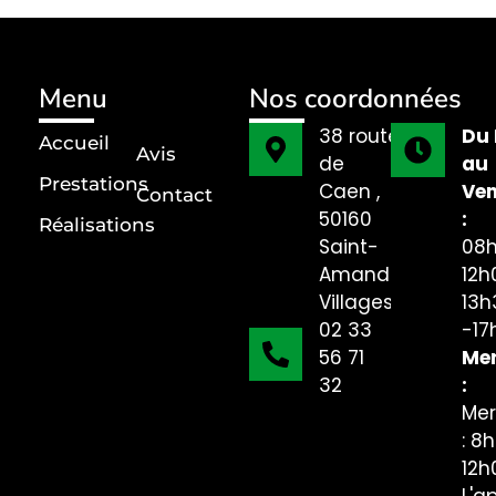
Menu
Nos coordonnées
38 route
Du 
Accueil
Avis
de
au
Prestations
Caen ,
Ven
Contact
50160
:
Réalisations
Saint-
08h
Amand-
12h
Villages
13h
02 33
-17
56 71
Mer
32
:
Mer
: 8
12h
L'a