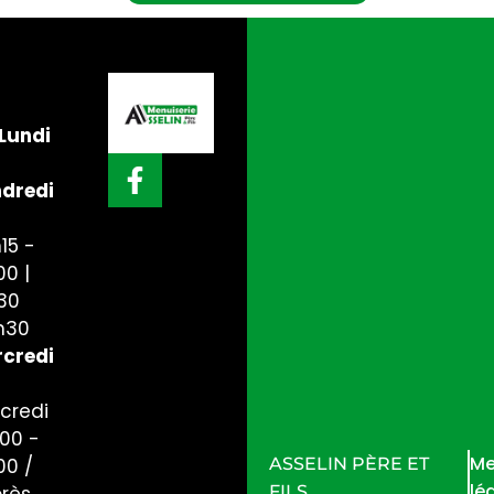
Lundi
dredi
15 -
00 |
30
h30
credi
credi
h00 -
Me
ASSELIN PÈRE ET
00 /
lé
FILS
près