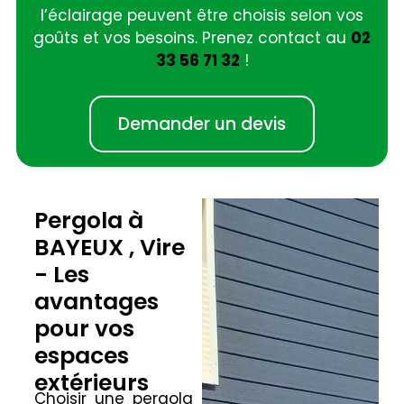
l’éclairage peuvent être choisis selon vos
goûts et vos besoins. Prenez contact au
02
33 56 71 32
!
Demander un devis
Pergola à
BAYEUX , Vire
- Les
avantages
pour vos
espaces
extérieurs
Choisir une pergola