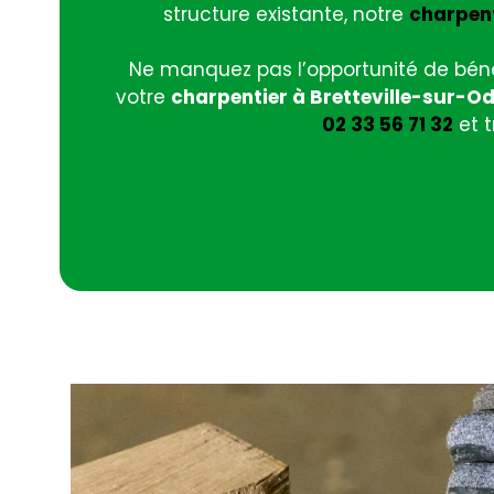
structure existante, notre
charpen
Ne manquez pas l’opportunité de béné
votre
charpentier à Bretteville-sur-O
02 33 56 71 32
et t