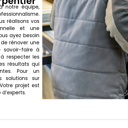
rpentier
à notre équipe,
rofessionnalisme.
us réalisons vos
onnelle et une
vous ayez besoin
 de rénover une
 savoir-faire à
à respecter les
es résultats qui
ntes. Pour un
 solutions sur
otre projet est
d’experts.