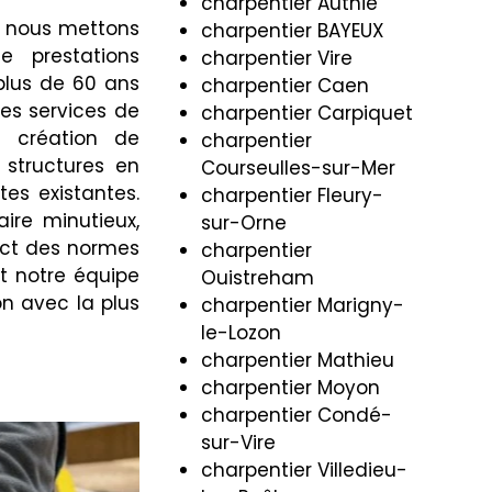
charpentier Authie
, nous mettons
charpentier BAYEUX
 prestations
charpentier Vire
plus de 60 ans
charpentier Caen
des services de
charpentier Carpiquet
a création de
charpentier
e structures en
Courseulles-sur-Mer
es existantes.
charpentier Fleury-
ire minutieux,
sur-Orne
ct des normes
charpentier
et notre équipe
Ouistreham
on avec la plus
charpentier Marigny-
le-Lozon
charpentier Mathieu
charpentier Moyon
charpentier Condé-
sur-Vire
charpentier Villedieu-