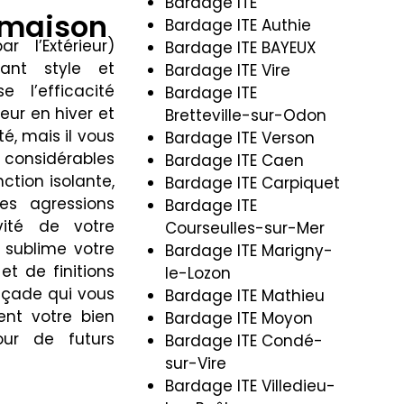
Bardage ITE
 maison
Bardage ITE Authie
 l’Extérieur)
Bardage ITE BAYEUX
ant style et
Bardage ITE Vire
 l’efficacité
Bardage ITE
eur en hiver et
Bretteville-sur-Odon
é, mais il vous
Bardage ITE Verson
 considérables
Bardage ITE Caen
ction isolante,
Bardage ITE Carpiquet
es agressions
Bardage ITE
vité de votre
Courseulles-sur-Mer
E sublime votre
Bardage ITE Marigny-
t de finitions
le-Lozon
açade qui vous
Bardage ITE Mathieu
ment votre bien
Bardage ITE Moyon
our de futurs
Bardage ITE Condé-
sur-Vire
Bardage ITE Villedieu-