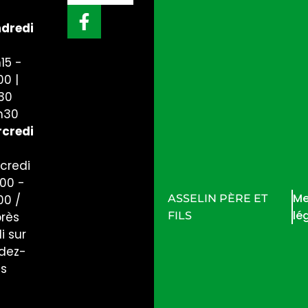
dredi
15 -
00 |
30
h30
credi
credi
h00 -
Me
ASSELIN PÈRE ET
00 /
lé
FILS
près
i sur
dez-
us