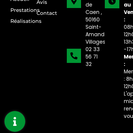
Avis
de
au
Prestations
Caen ,
Ven
Contact
50160
:
Réalisations
Saint-
08h
Amand-
12h
Villages
13h
02 33
-17
56 71
Mer
32
:
Mer
: 8
12h
L'a
mid
ren
vo