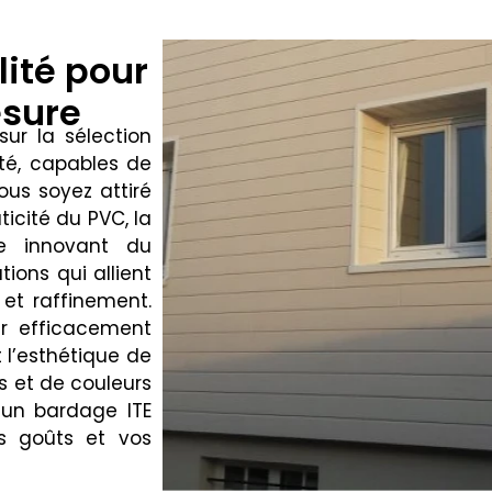
ité pour
esure
ur la sélection
té, capables de
ous soyez attiré
ticité du PVC, la
me innovant du
ions qui allient
 et raffinement.
er efficacement
 l’esthétique de
s et de couleurs
 un bardage ITE
s goûts et vos