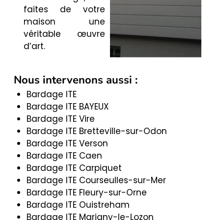
faites de votre
maison une
véritable œuvre
d’art.
Nous intervenons aussi :
Bardage ITE
Bardage ITE BAYEUX
Bardage ITE Vire
Bardage ITE Bretteville-sur-Odon
Bardage ITE Verson
Bardage ITE Caen
Bardage ITE Carpiquet
Bardage ITE Courseulles-sur-Mer
Bardage ITE Fleury-sur-Orne
Bardage ITE Ouistreham
Bardage ITE Marigny-le-Lozon