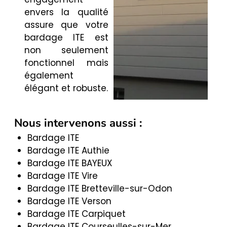
envers la qualité
assure que votre
bardage ITE est
non seulement
fonctionnel mais
également
élégant et robuste.
Nous intervenons aussi :
Bardage ITE
Bardage ITE Authie
Bardage ITE BAYEUX
Bardage ITE Vire
Bardage ITE Bretteville-sur-Odon
Bardage ITE Verson
Bardage ITE Carpiquet
Bardage ITE Courseulles-sur-Mer