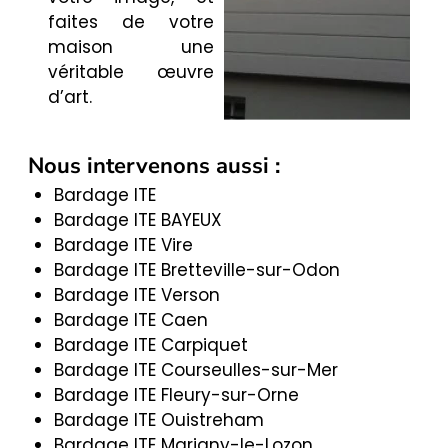
faites de votre
maison une
véritable œuvre
d’art.
Nous intervenons aussi :
Bardage ITE
Bardage ITE BAYEUX
Bardage ITE Vire
Bardage ITE Bretteville-sur-Odon
Bardage ITE Verson
Bardage ITE Caen
Bardage ITE Carpiquet
Bardage ITE Courseulles-sur-Mer
Bardage ITE Fleury-sur-Orne
Bardage ITE Ouistreham
Bardage ITE Marigny-le-Lozon